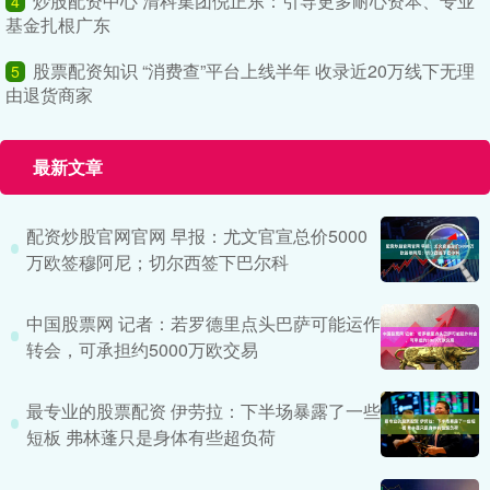
炒股配资中心 清科集团倪正东：引导更多耐心资本、专业
4
基金扎根广东
股票配资知识 “消费查”平台上线半年 收录近20万线下无理
5
由退货商家
最新文章
配资炒股官网官网 早报：尤文官宣总价5000
万欧签穆阿尼；切尔西签下巴尔科
中国股票网 记者：若罗德里点头巴萨可能运作
转会，可承担约5000万欧交易
最专业的股票配资 伊劳拉：下半场暴露了一些
短板 弗林蓬只是身体有些超负荷