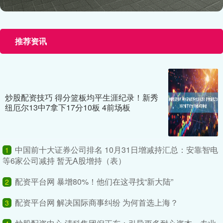
推荐资讯
炒股配资技巧 得分篮板均平生涯纪录！新秀
纽厄尔13中7拿下17分10板 4前场板
中国前十大证券公司排名 10月31日增减持汇总：安靠智电
1
等6家公司减持 暂无A股增持（表）
配资平台网 暴增80%！他们在这寻找“新大陆”
2
配资平台网 解决国际商事纠纷 为何首选上海？
3