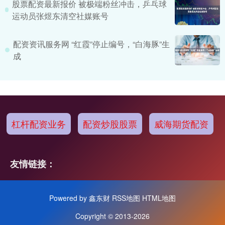
股票配资最新报价 被极端粉丝冲击，乒乓球
运动员张煜东清空社媒账号
配资资讯服务网 “红霞”停止编号，“白海豚”生
成
杠杆配资业务
配资炒股股票
威海期货配资
友情链接：
Powered by
鑫东财
RSS地图
HTML地图
Copyright
© 2013-2026