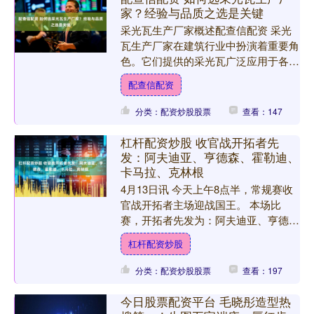
家？经验与品质之选是关键
采光瓦生产厂家概述配查信配资 采光
瓦生产厂家在建筑行业中扮演着重要角
色。它们提供的采光瓦广泛应用于各类
建筑，满足不同场景的采光需求。像工
配查信配资
业厂房、仓储物流园区等建....
分类：配资炒股股票
查看：147
杠杆配资炒股 收官战开拓者先
发：阿夫迪亚、亨德森、霍勒迪、
卡马拉、克林根
4月13日讯 今天上午8点半，常规赛收
官战开拓者主场迎战国王。 本场比
赛，开拓者先发为：阿夫迪亚、亨德
森、霍勒迪、卡马拉、克林根。 此外
杠杆配资炒股
杠杆配资炒股，克雷伊奇本....
分类：配资炒股股票
查看：197
今日股票配资平台 毛晓彤造型热