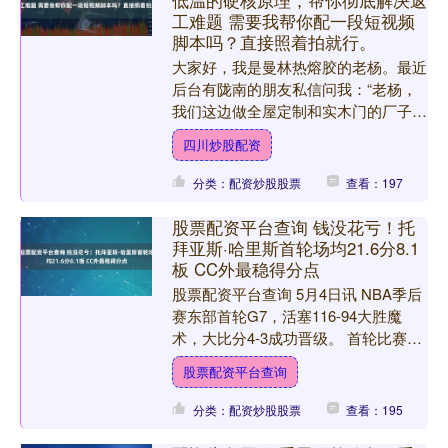
低温的硬核原理，帮你彻底解决返
工难题 需要我帮你配一段短视频
脚本吗？直接照着拍就行。
大家好，我是曼林热熔胶的老杨。最近
后台有陇南的朋友私信问我：“老杨，
我们这边做全屋定制和实木门的厂子越
来越多，但用PUR热熔胶总觉得成本
四川炒股配资
太高，操作也麻烦，到底值....
分类：配资炒股股票
查看：197
股票配资平台查询 钱没花亏！托
拜亚斯·哈里斯首轮场均21.6分8.1
板 CC外最稳得分点
股票配资平台查询 5月4日讯 NBA季后
赛东部首轮G7，活塞116-94大胜魔
术，大比分4-3成功晋级。 首轮比赛，
活塞球员托拜亚斯·哈里斯表现出色股
股票配资平台查询
票配资平台....
分类：配资炒股股票
查看：195