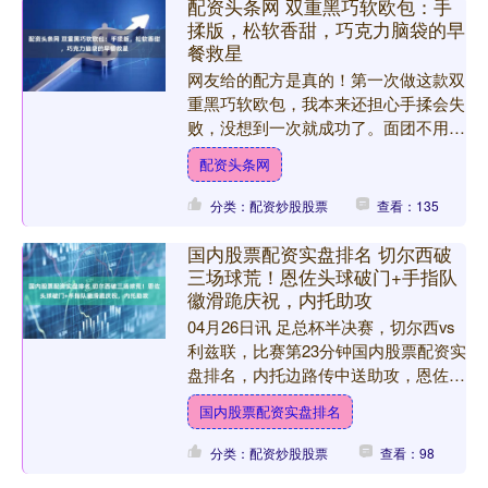
配资头条网 双重黑巧软欧包：手
揉版，松软香甜，巧克力脑袋的早
餐救星
网友给的配方是真的！第一次做这款双
重黑巧软欧包，我本来还担心手揉会失
败，没想到一次就成功了。面团不用出
很薄的手套膜，揉到粗膜就行；没有烤
配资头条网
箱的发酵功能，常温就能发....
分类：配资炒股股票
查看：135
国内股票配资实盘排名 切尔西破
三场球荒！恩佐头球破门+手指队
徽滑跪庆祝，内托助攻
04月26日讯 足总杯半决赛，切尔西vs
利兹联，比赛第23分钟国内股票配资实
盘排名，内托边路传中送助攻，恩佐头
球破门，随后手指队徽并滑跪庆祝，切
国内股票配资实盘排名
尔西1-0领先！....
分类：配资炒股股票
查看：98