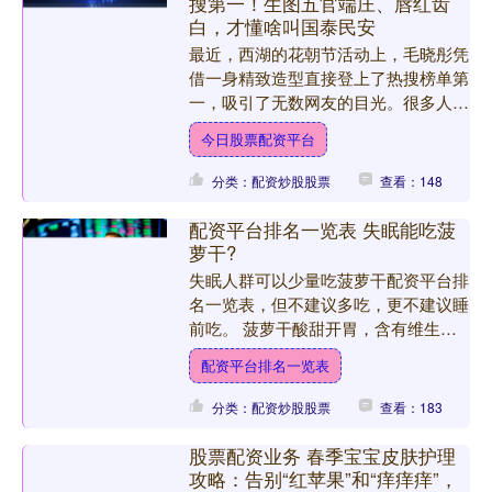
搜第一！生图五官端庄、唇红齿
白，才懂啥叫国泰民安
最近，西湖的花朝节活动上，毛晓彤凭
借一身精致造型直接登上了热搜榜单第
一，吸引了无数网友的目光。很多人点
进去，看到她的生图后直接被她的气质
今日股票配资平台
和美貌震撼，久久无法回神....
分类：配资炒股股票
查看：148
配资平台排名一览表 失眠能吃菠
萝干?
失眠人群可以少量吃菠萝干配资平台排
名一览表，但不建议多吃，更不建议睡
前吃。 菠萝干酸甜开胃，含有维生
素、膳食纤维以及少量菠萝蛋白酶，适
配资平台排名一览表
量食用能补充营养、促进消化....
分类：配资炒股股票
查看：183
股票配资业务 春季宝宝皮肤护理
攻略：告别“红苹果”和“痒痒痒”，