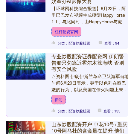
娱举办AI影像大赛
【环球网科技综合报道】6月22日，阿
里巴巴发布视频生成模型HappyHorse
1.1，与此同时，由HappyHorse与虎鲸
文娱集团联合主办的“HorsePo....
杠杆配资官网
分类：配资炒股股票
查看：94
专业炒股配资证券配资网 伊朗警
告船只勿靠近霍尔木兹海峡 否则
有安全风险
△资料图 伊朗伊斯兰革命卫队海军当地
时间6月20日表示，鉴于以色列在黎巴
嫩的行为，以及美国在停火问题上未履
行其承诺专业炒股配资证券配资网，霍
伊朗
尔木兹海峡已对所有船....
分类：配资炒股股票
查看：133
山东炒股配资开户 申花10号+重庆
10号阿马杜的含金量在提升 他们