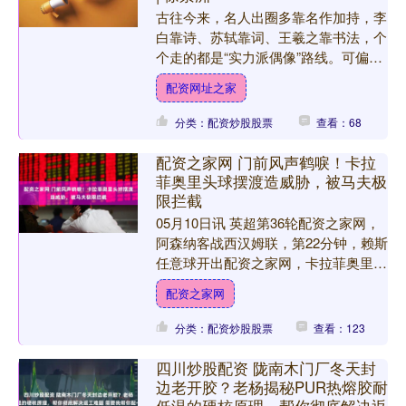
古往今来，名人出圈多靠名作加持，李
白靠诗、苏轼靠词、王羲之靠书法，个
个走的都是“实力派偶像”路线。可偏偏
有这么一位，不靠作品硬刚，单靠一身
配资网址之家
争议就能在历史长河里“....
分类：配资炒股股票
查看：68
配资之家网 门前风声鹤唳！卡拉
菲奥里头球摆渡造威胁，被马夫极
限拦截
05月10日讯 英超第36轮配资之家网，
阿森纳客战西汉姆联，第22分钟，赖斯
任意球开出配资之家网，卡拉菲奥里头
球摆渡造威胁，被马夫罗帕诺斯极限拦
配资之家网
截！....
分类：配资炒股股票
查看：123
四川炒股配资 陇南木门厂冬天封
边老开胶？老杨揭秘PUR热熔胶耐