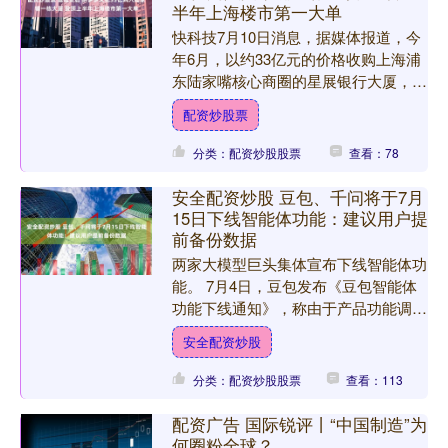
半年上海楼市第一大单
快科技7月10日消息，据媒体报道，今
年6月，以约33亿元的价格收购上海浦
东陆家嘴核心商圈的星展银行大厦，拿
下今年上半年上海楼市大宗交易的最大
配资炒股票
单笔订单。 据知情人....
分类：配资炒股股票
查看：78
安全配资炒股 豆包、千问将于7月
15日下线智能体功能：建议用户提
前备份数据
两家大模型巨头集体宣布下线智能体功
能。 7月4日，豆包发布《豆包智能体
功能下线通知》，称由于产品功能调
整，智能体功能将于2026年7月15日下
安全配资炒股
线。 豆包公告，功....
分类：配资炒股股票
查看：113
配资广告 国际锐评丨“中国制造”为
何圈粉全球？