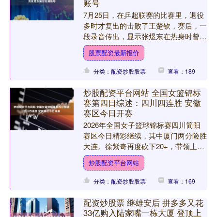
账号
7月25日，在乒超联赛的比赛里，退役
多时才复出的击败了王楚钦，赛后，一
段录音传出，显示张煜东在热身时曾
有“辱骂”王楚钦的行为，他也被极端粉
股票配资最新报价
丝冲击，关闭了社媒。 ....
分类：配资炒股股票
查看：189
炒股配资平台网站 全国女篮锦标
赛第四日综述：四川四连胜 安徽
赛区今日开赛
2026年全国女子篮球锦标赛四川简阳
赛区今日精彩继续，其中厦门两分险胜
大连。徐紫奇再度砍下20+，带领上海
取胜。四川豪取四连胜，继续领跑积分
炒股配资平台网站
榜。今日安徽宣城赛区....
分类：配资炒股股票
查看：169
配资炒股票 继雄安后 拼多多又花
33亿购入陆家嘴一栋大厦 登顶上