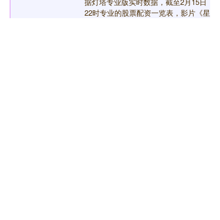
据灯塔专业版实时数据，截至2月15日
22时专业的股票配资一览表，影片《星
河入梦》预售总票房突破3000万元。
发布于：上海市....
专业的股票配资一览表
分类：配资炒股股票
查看：96
最专业股票配资论坛 扶灯大师跳
江真相曝光！网友一句话破防：这
世道哪有坏人去跳江？
这世道哪有坏人去跳江？ 一个出家
人，修了大半辈子的佛，最后选择跳
江，这得是多大的绝望？ 据知情人爆
料：释静觉住的那个庵，其实就是几间
最专业股票配资论坛
搭在夹角里的简易房，屋顶漏雨....
分类：配资炒股股票
查看：196
上海股票配资一览表 冬季风暴造
成美国严重人员伤亡
近日，冬季风暴和严寒天气席卷美国多