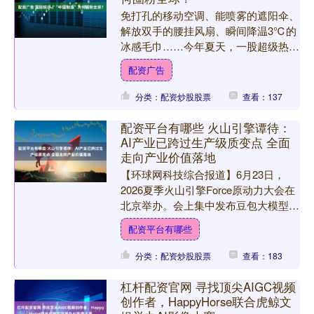
免打孔的移动空调、能喷雾的遮阳伞、
解放双手的腰挂风扇、瞬间降温3℃的
冰感毛巾……今年夏天，一股超级热浪
席卷欧洲，来自中国的“避暑神器”成为
配资广告
当地爆款。有欧洲消费者....
分类：配资炒股股票
查看：137
配资平台有哪些 火山引擎谭待：
AI产业已跨过生产级质变点 全面
走向产业价值落地
【环球网科技综合报道】6月23日，
2026夏季火山引擎Force原动力大会在
北京举办。会上集中发布豆包大模型
2.1、Seedance系列视频模型等多项技
配资平台有哪些
术成果配....
分类：配资炒股股票
查看：183
杠杆配资官网 寻找顶尖AIGC视频
创作者，HappyHorse联合虎鲸文