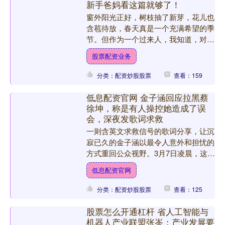
新手爸妈看这篇就够了！
窗外阳光正好，树枝抽了新芽，花儿也
含苞待放，春天真是一个充满希望的季
节。但作为一个过来人，我知道，对于
家有萌宝的新手爸妈来说，春天除了诗
股票配资业务
和远方，还有眼前不得不防....
分类：配资炒股股票
查看：159
低息配资官网 金子涵回应拉黑蔡
徐坤，称是有人操控她造成了误
会，深夜发歌词求救
一则含英文求救信号的歌词分享，让沉
寂已久的金子涵以最令人意外和担忧的
方式重回公众视野。3月7日凌晨，这位
已退圈近一年的前艺人突然通过社交平
低息配资官网
台发文，全盘推翻了自己....
分类：配资炒股股票
查看：125
股票怎么开通杠杆 省人工智能与
机器人产业联盟张崟：产业发展要