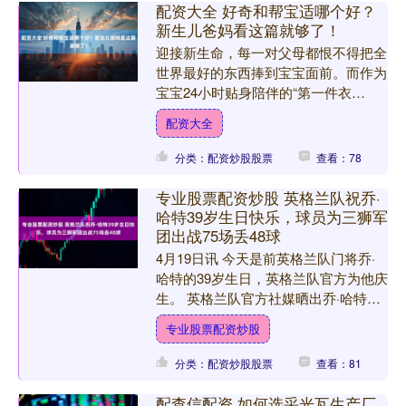
配资大全 好奇和帮宝适哪个好？
新生儿爸妈看这篇就够了！
迎接新生命，每一对父母都恨不得把全
世界最好的东西捧到宝宝面前。而作为
宝宝24小时贴身陪伴的“第一件衣
服”——纸尿裤，它的选择尤其重要。
配资大全
新生宝宝的肌肤厚度仅有成人....
分类：配资炒股股票
查看：78
专业股票配资炒股 英格兰队祝乔·
哈特39岁生日快乐，球员为三狮军
团出战75场丢48球
4月19日讯 今天是前英格兰队门将乔·
哈特的39岁生日，英格兰队官方为他庆
生。 英格兰队官方社媒晒出乔·哈特效
力时期的照片，配文：“祝前三狮军团
专业股票配资炒股
门将乔·哈特生日....
分类：配资炒股股票
查看：81
配查信配资 如何选采光瓦生产厂