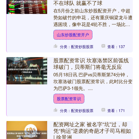
不在球队 就赢不了球
在5月份之前山东炒股配资开户，中超
势如破竹的申花，还有重庆铜梁龙斗遭
遇困境，像申花是4轮不胜，一场比赛
折损一个球员，重庆是遭遇5轮不胜。
山东炒股配资开户
他们的教练也是承受很大压....
分类：配资炒股股票
查看：137
股票配资常识 坎塞洛禁区前弧线
球破门，贝蒂斯门将毫无反应
05月18日讯 巴萨vs贝蒂斯第74分钟，
坎塞洛破门股票配资常识，此时比分变
为巴萨3-1领先。....
股票配资常识
分类：配资炒股股票
查看：171
配资网址之家 被名字“坑”过，却
凭“狗运”逆袭的奇葩才子司马相如
| 徐景洲