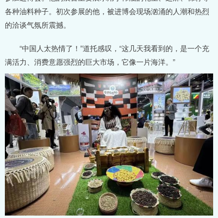
各种油料种子。初次参展的他，被进博会现场汹涌的人潮和热烈
的洽谈气氛所震撼。
“中国人太热情了！”道托感叹，“这几天我看到的，是一个充
满活力、消费意愿强烈的巨大市场，它像一片海洋。”