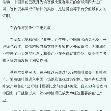
推动，中国目前已跃升为埃塞俄比亚咖啡豆的全球第四大进口
国。这种贸易量成倍增长的实效，是进博会等平台价值最有力的
证明。
在合作与竞争中互惠共赢
在基莫尼奥和内比尤看来，近年来，中国推出的免关税、开
辟绿色通道、提供跨境电商支持等多项扩大开放举措，为非洲企
业带来了巨大发展机遇，相关产业在创造就业岗位、提高生产者
收入等方面发挥了积极作用。
基莫尼奥举例说，在卢旺达有超过40万的咖啡农参与咖啡生
产。随着咖啡豆进入中国市场以及免税政策实施，如今卢旺达咖
啡农户每售出1公斤咖啡豆要比之前多赚4美元。自2021年首次向
中国出口干辣椒以来，辣椒种植现已成为卢旺达重要的创汇产
业。