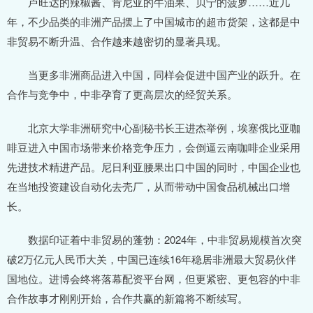
卢旺达的辣椒酱、肯尼亚的牛油果、贝宁的菠萝……近几
年，不少品类的非洲产品摆上了中国城市的超市货架，这都是中
非贸易不断升温、合作越来越密切的显著具现。
当更多非洲商品进入中国，同样会促进中国产业的跃升。在
合作与竞争中，中非孕育了更高层次的经贸关系。
北京大学非洲研究中心副秘书长王进杰举例，埃塞俄比亚咖
啡豆进入中国市场带来价格竞争压力，会倒逼云南咖啡企业采用
先进技术精进产品。尼日利亚腰果出口中国的同时，中国企业也
在当地投资建设自动化去壳厂，从而带动中国食品机械出口增
长。
数据印证着中非贸易的蓬勃：2024年，中非贸易规模首次突
破2万亿元人民币大关，中国已连续16年稳居非洲最大贸易伙伴
国地位。进博会终将落幕配资平台网，但更紧密、更包容的中非
合作故事才刚刚开始，合作共赢的新篇将不断续写。