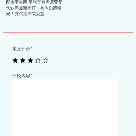
配资平台网 曼联官宣库尼亚受
伤缺席圣诞亮灯，具体伤情曝
光！齐尔克泽或受益
相关评论
本文评分
*
评论内容
*