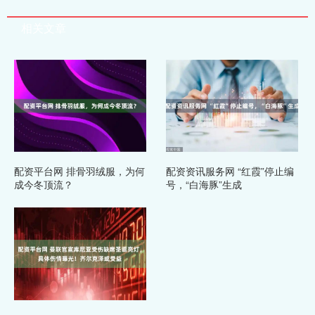
相关文章
配资平台网 排骨羽绒服，为何
配资资讯服务网 “红霞”停止编
成今冬顶流？
号，“白海豚”生成