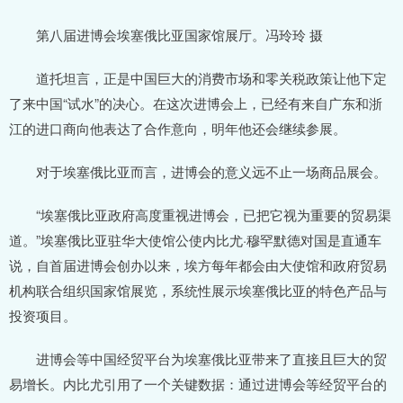
第八届进博会埃塞俄比亚国家馆展厅。冯玲玲 摄
道托坦言，正是中国巨大的消费市场和零关税政策让他下定
了来中国“试水”的决心。在这次进博会上，已经有来自广东和浙
江的进口商向他表达了合作意向，明年他还会继续参展。
对于埃塞俄比亚而言，进博会的意义远不止一场商品展会。
“埃塞俄比亚政府高度重视进博会，已把它视为重要的贸易渠
道。”埃塞俄比亚驻华大使馆公使内比尤·穆罕默德对国是直通车
说，自首届进博会创办以来，埃方每年都会由大使馆和政府贸易
机构联合组织国家馆展览，系统性展示埃塞俄比亚的特色产品与
投资项目。
进博会等中国经贸平台为埃塞俄比亚带来了直接且巨大的贸
易增长。内比尤引用了一个关键数据：通过进博会等经贸平台的