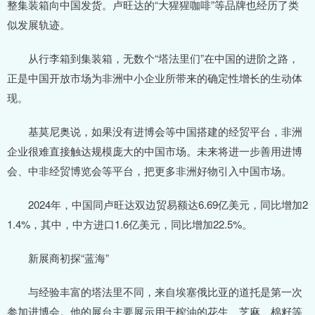
整集装箱向中国发货。卢旺达的“大猩猩咖啡”等品牌也经历了类
似发展轨迹。
从行李箱到集装箱，无数个“塔法里们”在中国的进阶之路，
正是中国开放市场为非洲中小企业所带来的确定性增长的生动体
现。
基莫尼奥说，如果没有进博会等中国搭建的经贸平台，非洲
企业很难直接触达规模庞大的中国市场。未来将进一步善用进博
会、中非经贸博览会等平台，把更多非洲好物引入中国市场。
2024年，中国同卢旺达双边贸易额达6.69亿美元，同比增加2
1.4%，其中，中方进口1.6亿美元，同比增加22.5%。
新展商初探“蓝海”
与经验丰富的塔法里不同，来自埃塞俄比亚的道托是第一次
参加进博会。他的展台主要展示用于榨油的花生、芝麻、棉籽等