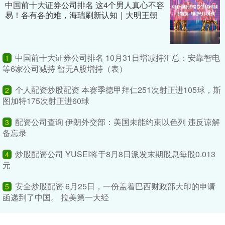
中国前十大证券公司排名 这4个男人真心不容
易！各有各的难，海瑞刷新认知｜大明王朝
中国前十大证券公司排名 10月31日增减持汇总：安靠智电
1
等6家公司减持 暂无A股增持（表）
个人配资炒股配资 本赛季德甲拜仁251次射正进105球，斯
2
图加特175次射正进60球
配资公司查询 伊朗外交部：美国未能约束以色列 违反谅解
3
备忘录
炒股配资公司 YUSEI将于8月8日派发末期股息每股0.013
4
元
安全炒股配资 6月25日，一份盖着巴西财政部大印的申请
5
函递到了中国。 拉美第一大经