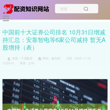
中国前十大证券公司排名 10月31日增减
持汇总：安靠智电等6家公司减持 暂无A
股增持（表）
来源：千茂配资
网站：鑫东财
日期：2025-11-16
13:29:01
查看：218